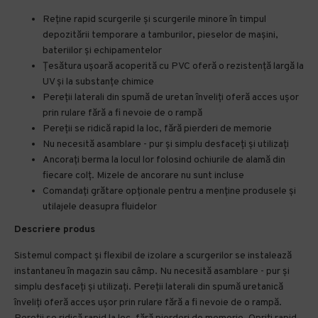
Reține rapid scurgerile și scurgerile minore în timpul
depozitării temporare a tamburilor, pieselor de mașini,
bateriilor și echipamentelor
Țesătura ușoară acoperită cu PVC oferă o rezistență largă la
UV și la substanțe chimice
Pereții laterali din spumă de uretan înveliți oferă acces ușor
prin rulare fără a fi nevoie de o rampă
Pereții se ridică rapid la loc, fără pierderi de memorie
Nu necesită asamblare - pur și simplu desfaceți și utilizați
Ancorați berma la locul lor folosind ochiurile de alamă din
fiecare colț. Mizele de ancorare nu sunt incluse
Comandați grătare opționale pentru a menține produsele și
utilajele deasupra fluidelor
Descriere produs
Sistemul compact și flexibil de izolare a scurgerilor se instalează
instantaneu în magazin sau câmp. Nu necesită asamblare - pur și
simplu desfaceți și utilizați. Pereții laterali din spumă uretanică
înveliți oferă acces ușor prin rulare fără a fi nevoie de o rampă.