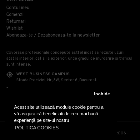
Contul meu
Comenzi
Returnari
Wishlist
Aboneaza-te / Dezaboneaza-te la newsletter
Covorase profesionale concepute astfel incat sa reziste uzurii,
atat la interior, cat si la exterior, unde gradul de murdarire si traficul
sunt intense.
WEST BUSINESS CAMPUS
Strada Preciziei, Nr, 3W, Sector 6, Bucuresti
0314 100 110
Inchide
0740 230 170
Acest site utilizează module cookie pentru a
OFFICE@COVOARE-PROFESIONALE.RO
vă asigura că beneficiați de cea mai bună
experiență pe site-ul nostru
POLITICA COOKIES
© Covoare Profesionale - Toate drepturile rezervate. 2006 -
2020