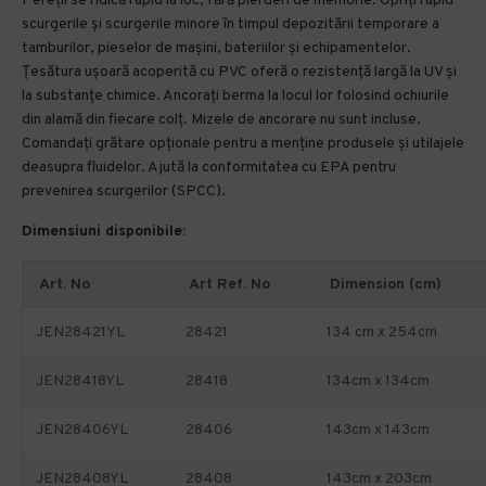
Pereții se ridică rapid la loc, fără pierderi de memorie. Opriți rapid
scurgerile și scurgerile minore în timpul depozitării temporare a
tamburilor, pieselor de mașini, bateriilor și echipamentelor.
Țesătura ușoară acoperită cu PVC oferă o rezistență largă la UV și
la substanțe chimice. Ancorați berma la locul lor folosind ochiurile
din alamă din fiecare colț. Mizele de ancorare nu sunt incluse.
Comandați grătare opționale pentru a menține produsele și utilajele
deasupra fluidelor. Ajută la conformitatea cu EPA pentru
prevenirea scurgerilor (SPCC).
Dimensiuni disponibile:
Art. No
Art Ref. No
Dimension (cm)
JEN28421YL
28421
134 cm x 254cm
JEN28418YL
28418
134cm x 134cm
JEN28406YL
28406
143cm x 143cm
JEN28408YL
28408
143cm x 203cm