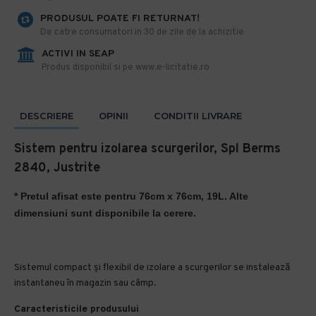
PRODUSUL POATE FI RETURNAT!
De catre consumatori in 30 de zile de la achizitie
ACTIVI IN SEAP
Produs disponibil si pe www.e-licitatie.ro
DESCRIERE
OPINII
CONDITII LIVRARE
Sistem pentru izolarea scurgerilor, Spl Berms
2840, Justrite
* Pretul afisat este pentru
76cm x 76cm, 19L. Alte
dimensiuni sunt disponibile la cerere.
Sistemul compact și flexibil de izolare a scurgerilor se instalează
instantaneu în magazin sau câmp.
Caracteristicile produsului