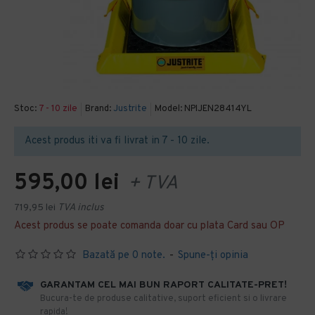
Stoc:
7 - 10 zile
Brand:
Justrite
Model:
NPIJEN28414YL
Acest produs iti va fi livrat in 7 - 10 zile.
595,00 lei
+ TVA
719,95 lei
TVA inclus
Acest produs se poate comanda doar cu plata Card sau OP
Bazată pe 0 note.
-
Spune-ţi opinia
GARANTAM CEL MAI BUN RAPORT CALITATE-PRET!
​Bucura-te de produse calitative, suport eficient si o livrare
rapida!