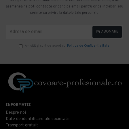
inregistrat ai o sectiune speciala in contul tau in acest scop, si de
asemenea ne poti contacta oricand pe email pentru orice intrebari sau
cerinte cu privire la datele tale personale.
ABONARE
Am citit şi sunt de acord cu
Politica de Confidentialitate
INFORMATII
Despre noi
Date de identificare ale societatii
Transport gratuit