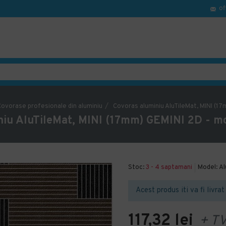
of
ovorase profesionale din aluminiu
Covoras aluminiu AluTileMat, MINI (1
niu AluTileMat, MINI (17mm) GEMINI 2D - mo
Stoc:
3 - 4 saptamani
Model:
Al
Acest produs iti va fi livra
117,32 lei
+ T