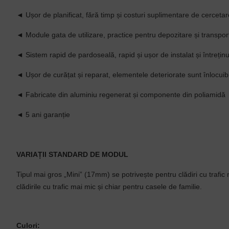
◄ Ușor de planificat, fără timp și costuri suplimentare de cercetar
◄ Module gata de utilizare, practice pentru depozitare și transpor
◄ Sistem rapid de pardoseală, rapid și ușor de instalat și întreținu
◄ Ușor de curățat și reparat, elementele deteriorate sunt înlocuib
◄ Fabricate din aluminiu regenerat și componente din poliamidă
◄ 5 ani garanție
VARIAȚII STANDARD DE MODUL
Tipul mai gros „Mini” (17mm) se potrivește pentru clădiri cu trafic m
clădirile cu trafic mai mic și chiar pentru casele de familie.
Culori: