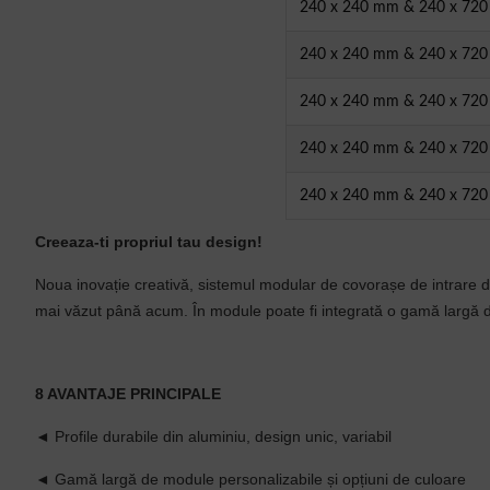
240 x 240 mm & 240 x 72
240 x 240 mm & 240 x 72
240 x 240 mm & 240 x 72
240 x 240 mm & 240 x 72
240 x 240 mm & 240 x 72
Creeaza-ti propriul tau design!
Noua inovație creativă, sistemul modular de covorașe de intrare din 
mai văzut până acum. În module poate fi integrată o gamă largă de 
8 AVANTAJE
PRINCIPALE
◄ Profile durabile din aluminiu, design unic, variabil
◄ Gamă largă de module personalizabile și opțiuni de culoare