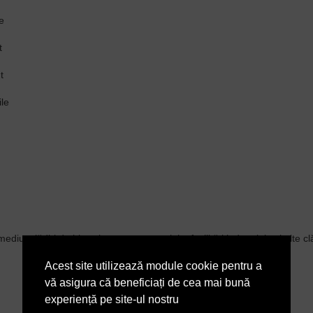
e
t
t
ile
ediu, clădiri de birouri, centre comerciale, facilități industriale și alte
Acest site utilizează module cookie pentru a
vă asigura că beneficiați de cea mai bună
experiență pe site-ul nostru