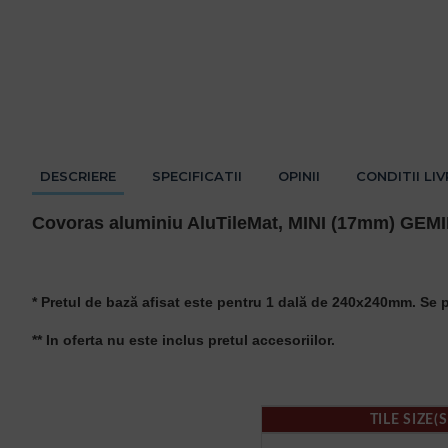
DESCRIERE
SPECIFICATII
OPINII
CONDITII LI
Covoras aluminiu AluTileMat, MINI (17mm) GEMIN
* Pretul de bază afisat este pentru 1 dală de 240x240mm. Se po
** In oferta nu este inclus pretul accesoriilor.
TILE SIZE(S