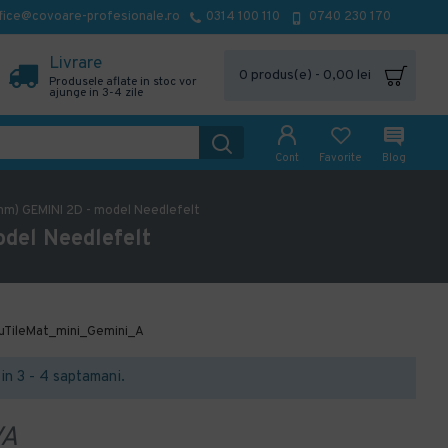
fice@covoare-profesionale.ro
0314 100 110
0740 230 170
Livrare
0 produs(e) - 0,00 lei
Produsele aflate in stoc vor
ajunge in 3-4 zile
Cont
Favorite
Blog
7mm) GEMINI 2D - model Needlefelt
del Needlefelt
uTileMat_mini_Gemini_A
t in 3 - 4 saptamani.
VA