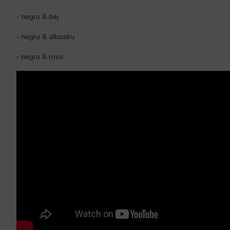
- negru & bej
- negru & albastru
- negru & rosu