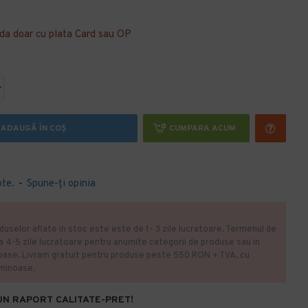
da doar cu plata Card sau OP
ADAUGĂ ÎN COŞ
CUMPARA ACUM
ote.
-
Spune-ţi opinia
duselor aflate in stoc este este de 1- 3 zile lucratoare. Termenul de
la 4-5 zile lucratoare pentru anumite categorii de produse sau in
oase. Livram gratuit pentru produse peste 550 RON + TVA, cu
uminoase.
UN RAPORT CALITATE-PRET!