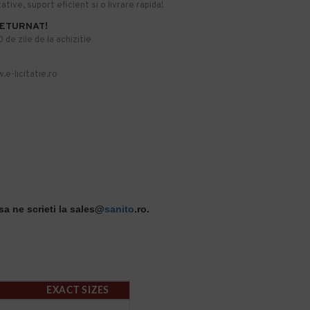
ative, suport eficient si o livrare rapida!
RETURNAT!
de zile de la achizitie
.e-licitatie.ro
sa ne scrieti la sales@
sanito
.ro.
EXACT SIZES