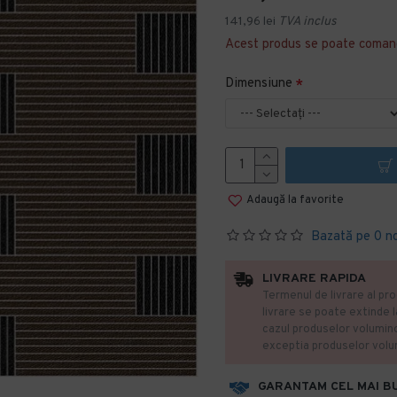
141,96 lei
TVA inclus
Acest produs se poate coman
Dimensiune
Adaugă la favorite
Bazată pe 0 n
LIVRARE RAPIDA
Termenul de livrare al pro
livrare se poate extinde 
cazul produselor volumin
exceptia produselor vol
GARANTAM CEL MAI B