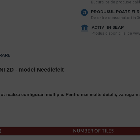
​Bucura-te de produse calit
PRODUSUL POATE FI 
De catre consumatori in 30 
ACTIVI IN SEAP
Produs disponibil si pe www
VRARE
I 2D - model Needlefelt
t realiza configurari multiple. Pentru mai multe detalii, va rugam 
)
NUMBER OF TILES