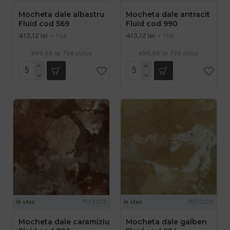
Mocheta dale albastru
Mocheta dale antracit
Fluid cod 569
Fluid cod 990
413,12 lei
413,12 lei
+ TVA
+ TVA
499,88 lei
TVA inclus
499,88 lei
TVA inclus
In stoc
PCF21217
In stoc
PCF21213
Mocheta dale caramiziu
Mocheta dale galben