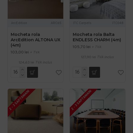
ArcEdition
ARC65
ITC Carpets
ITC048
Mocheta rola
Mocheta rola Balta
ArcEdition ALTONA UX
ENDLESS CHARM (4m)
(4m)
105,70 lei
+ TVA
103,00 lei
+ TVA
127,90 lei
TVA inclus
124,63 lei
TVA inclus
2 - 3 SAPTAMANI
2 - 3 SAPTAMANI