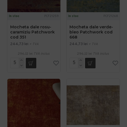
In stoc
PCF21259
In stoc
PCF21268
Mocheta dale rosu-
Mocheta dale verde-
caramiziu Patchwork
bleo Patchwork cod
cod 351
668
244,73 lei
244,73 lei
+ TVA
+ TVA
296,12 lei
TVA inclus
296,12 lei
TVA inclus