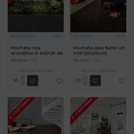
Balta Industries
ITC32
ITC Carpets
ITC171
Mocheta rola
Mocheta dale Balta Lct
ArcEdition E-MAJOR AB
VOX (50x50cm)
98,68 lei
99,69 lei
+ TVA
+ TVA
119,40 lei
TVA inclus
120,62 lei
TVA inclus
2 - 3 SAPTAMANI
2 - 3 SAPTAMANI