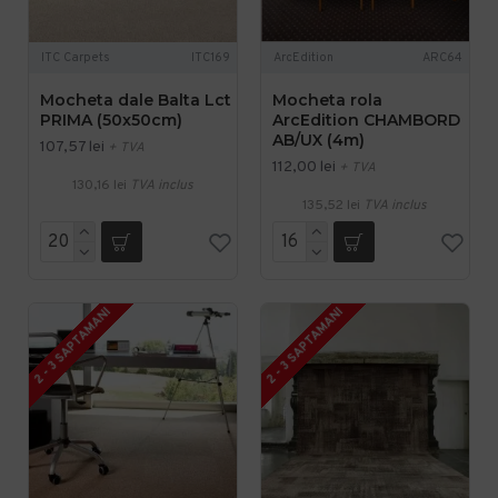
ITC Carpets
ITC169
ArcEdition
ARC64
Mocheta dale Balta Lct
Mocheta rola
PRIMA (50x50cm)
ArcEdition CHAMBORD
AB/UX (4m)
107,57 lei
+ TVA
112,00 lei
+ TVA
130,16 lei
TVA inclus
135,52 lei
TVA inclus
2 - 3 SAPTAMANI
2 - 3 SAPTAMANI