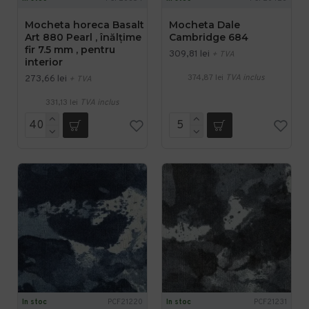
Mocheta horeca Basalt
Mocheta Dale
Art 880 Pearl , înălțime
Cambridge 684
fir 7.5 mm , pentru
309,81 lei
+ TVA
interior
374,87 lei
TVA inclus
273,66 lei
+ TVA
331,13 lei
TVA inclus
In stoc
PCF21220
In stoc
PCF21231