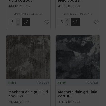
Fluid cod 306
Fluid cod 224
413,12 lei
413,12 lei
+ TVA
+ TVA
499,88 lei
TVA inclus
499,88 lei
TVA inclus
In stoc
PCF21226
In stoc
PCF21228
Mocheta dale gri Fluid
Mocheta dale gri Fluid
cod 850
cod 961
413,12 lei
413,12 lei
+ TVA
+ TVA