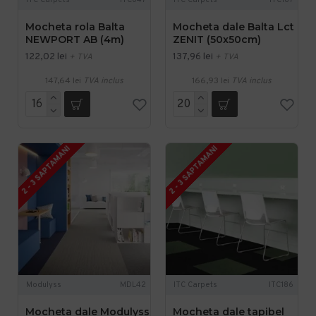
ITC Carpets
ITC047
ITC Carpets
ITC167
Mocheta rola Balta
Mocheta dale Balta Lct
NEWPORT AB (4m)
ZENIT (50x50cm)
122,02 lei
137,96 lei
+ TVA
+ TVA
147,64 lei
TVA inclus
166,93 lei
TVA inclus
2 - 3 SAPTAMANI
2 - 3 SAPTAMANI
Modulyss
MDL42
ITC Carpets
ITC186
Mocheta dale Modulyss
Mocheta dale tapibel