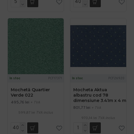
In stoc
PCF17371
In stoc
PCF26920
Mochetă Quartier
Mocheta Aktua
Verde 022
albastru cod 78
dimensiune 3.41m x 4 m
495,76 lei
+ TVA
801,77 lei
+ TVA
599,87 lei
TVA inclus
970,14 lei
TVA inclus