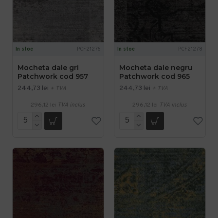
In stoc
PCF21276
In stoc
PCF21278
Mocheta dale gri
Mocheta dale negru
Patchwork cod 957
Patchwork cod 965
244,73 lei
244,73 lei
+ TVA
+ TVA
296,12 lei
TVA inclus
296,12 lei
TVA inclus