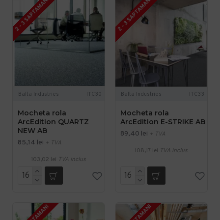
2 - 3 SAPTAMANI
2 - 3 SAPTAMANI
Balta Industries
ITC30
Balta Industries
ITC33
Mocheta rola
Mocheta rola
ArcEdition QUARTZ
ArcEdition E-STRIKE AB
NEW AB
89,40 lei
+ TVA
85,14 lei
+ TVA
108,17 lei
TVA inclus
103,02 lei
TVA inclus