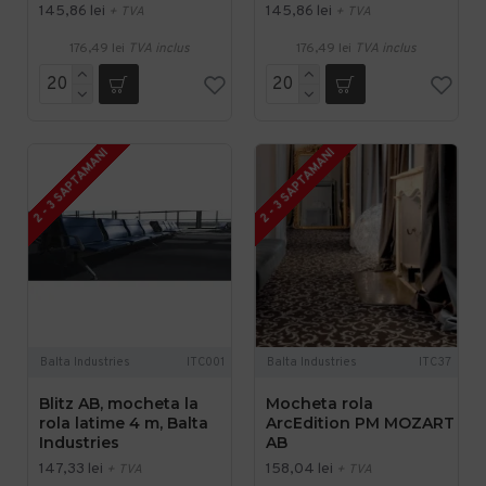
145,86 lei
145,86 lei
+ TVA
+ TVA
176,49 lei
TVA inclus
176,49 lei
TVA inclus
2 - 3 SAPTAMANI
2 - 3 SAPTAMANI
Balta Industries
ITC001
Balta Industries
ITC37
Blitz AB, mocheta la
Mocheta rola
rola latime 4 m, Balta
ArcEdition PM MOZART
Industries
AB
147,33 lei
158,04 lei
+ TVA
+ TVA