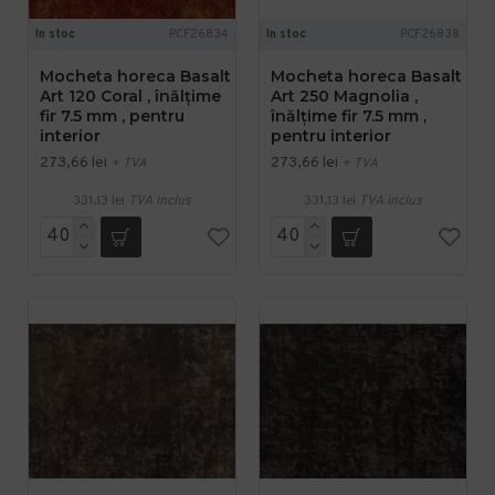
In stoc
PCF26834
In stoc
PCF26838
Mocheta horeca Basalt
Mocheta horeca Basalt
Art 120 Coral , înălțime
Art 250 Magnolia ,
fir 7.5 mm , pentru
înălțime fir 7.5 mm ,
interior
pentru interior
273,66 lei
273,66 lei
+ TVA
+ TVA
331,13 lei
TVA inclus
331,13 lei
TVA inclus