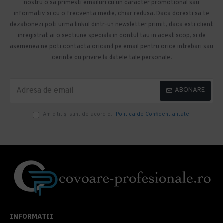
nostru o sa primesti emailuri cu un caracter promotional sau
informativ si cu o frecventa medie, chiar redusa. Daca doresti sa te
dezabonezi poti urma linkul dintr-un newsletter primit, daca esti client
inregistrat ai o sectiune speciala in contul tau in acest scop, si de
asemenea ne poti contacta oricand pe email pentru orice intrebari sau
cerinte cu privire la datele tale personale.
ABONARE
Am citit şi sunt de acord cu
Politica de Confidentialitate
INFORMATII