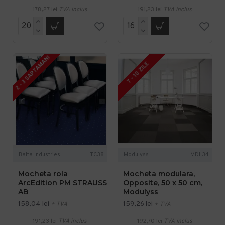
178,27 lei
TVA inclus
191,23 lei
TVA inclus
2 - 3 SAPTAMANI
7 - 10 ZILE
Balta Industries
ITC38
Modulyss
MDL34
Mocheta rola
Mocheta modulara,
ArcEdition PM STRAUSS
Opposite, 50 x 50 cm,
AB
Modulyss
158,04 lei
159,26 lei
+ TVA
+ TVA
191,23 lei
TVA inclus
192,70 lei
TVA inclus