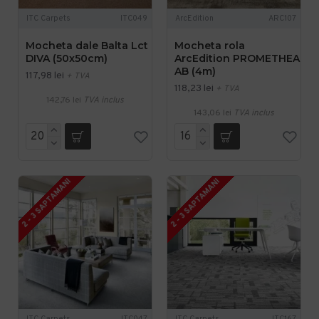
ITC Carpets
ITC049
ArcEdition
ARC107
Mocheta dale Balta Lct
Mocheta rola
DIVA (50x50cm)
ArcEdition PROMETHEA
AB (4m)
117,98 lei
+ TVA
118,23 lei
+ TVA
142,76 lei
TVA inclus
143,06 lei
TVA inclus
2 - 3 SAPTAMANI
2 - 3 SAPTAMANI