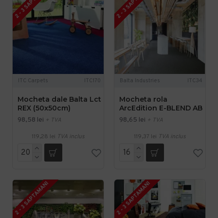
2 - 3 SAPTAMANI
2 - 3 SAPTAMANI
ITC Carpets
ITC170
Balta Industries
ITC34
Mocheta dale Balta Lct
Mocheta rola
REX (50x50cm)
ArcEdition E-BLEND AB
98,58 lei
98,65 lei
+ TVA
+ TVA
119,28 lei
TVA inclus
119,37 lei
TVA inclus
2 - 3 SAPTAMANI
2 - 3 SAPTAMANI