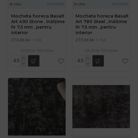
In stoc
PCF26844
In stoc
PCF26847
Mocheta horeca Basalt
Mocheta horeca Basalt
Art 490 Stone , înălțime
Art 780 Steel , înălțime
fir 7.5 mm , pentru
fir 7.5 mm , pentru
interior
interior
273,66 lei
273,66 lei
+ TVA
+ TVA
331,13 lei
TVA inclus
331,13 lei
TVA inclus