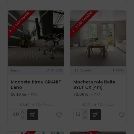
2 - 3 SAPTAMANI
2 - 3 SAPTAMANI
Lano
LANO-802
ITC Carpets
ITC046
Mocheta birou GRANIT,
Mocheta rola Balta
Lano
SYLT UX (4m)
68,10 lei
72,08 lei
+ TVA
+ TVA
82,40 lei
TVA inclus
87,22 lei
TVA inclus