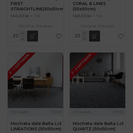
FIRST
CORAL & LINES
STRAIGHTLINE(50x50cm)
(50x50cm)
140,53 lei
140,53 lei
+ TVA
+ TVA
170,04 lei
TVA inclus
170,04 lei
TVA inclus
2 - 3 SAPTAMANI
2 - 3 SAPTAMANI
ITC Carpets
ITC051
ITC Carpets
ITC165
Mocheta dale Balta Lct
Mocheta dale Balta Lct
LINEATIONS (50x50cm)
QUARTZ (50x50cm)