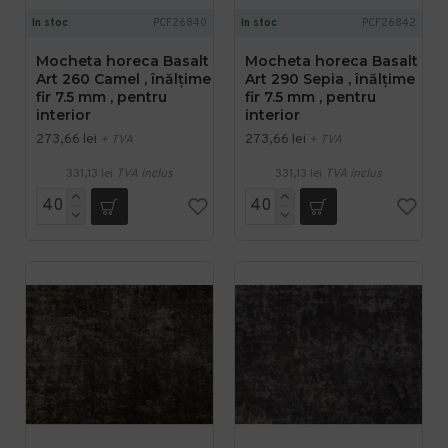
In stoc
PCF26840
In stoc
PCF26842
Mocheta horeca Basalt
Mocheta horeca Basalt
Art 260 Camel , înălțime
Art 290 Sepia , înălțime
fir 7.5 mm , pentru
fir 7.5 mm , pentru
interior
interior
273,66 lei
273,66 lei
+ TVA
+ TVA
331,13 lei
TVA inclus
331,13 lei
TVA inclus