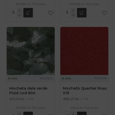
499,88 lei
TVA inclus
499,88 lei
TVA inclus
In stoc
PCF21223
In stoc
PCF17374
Mocheta dale verde
Mochetă Quartier Roșu
Fluid cod 604
015
413,12 lei
480,27 lei
+ TVA
+ TVA
499,88 lei
TVA inclus
581,13 lei
TVA inclus