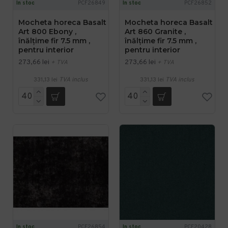
In stoc
PCF26849
In stoc
PCF26852
Mocheta horeca Basalt
Mocheta horeca Basalt
Art 800 Ebony ,
Art 860 Granite ,
înălțime fir 7.5 mm ,
înălțime fir 7.5 mm ,
pentru interior
pentru interior
273,66 lei
273,66 lei
+ TVA
+ TVA
331,13 lei
TVA inclus
331,13 lei
TVA inclus
In stoc
PCF26854
In stoc
PCF20428