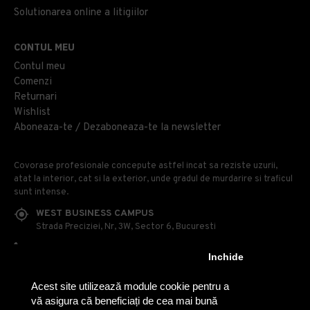
Solutionarea online a litigiilor
CONTUL MEU
Contul meu
Comenzi
Returnari
Wishlist
Aboneaza-te / Dezaboneaza-te la newsletter
Covorase profesionale concepute astfel incat sa reziste uzurii,
atat la interior, cat si la exterior, unde gradul de murdarire si traficul
sunt intense.
WEST BUSINESS CAMPUS
Strada Preciziei, Nr, 3W, Sector 6, Bucuresti
0314 100 110
Inchide
0740 230 170
Acest site utilizează module cookie pentru a
OFFICE@COVOARE-PROFESIONALE.RO
vă asigura că beneficiați de cea mai bună