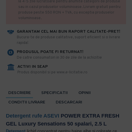
la 4-5 zile lucratoare pentru anumite categorii de produse
sau in cazul produselor voluminoase. Livram gratuit pentru
produse peste 550 RON + TVA, cu exceptia produselor
voluminoase.
GARANTAM CEL MAI BUN RAPORT CALITATE-PRET!
​Bucura-te de produse calitative, suport eficient si o livrare
rapida!
PRODUSUL POATE FI RETURNAT!
De catre consumatori in 30 de zile de la achizitie
ACTIVI IN SEAP
Produs disponibil si pe www.e-licitatie.ro
DESCRIERE
SPECIFICATII
OPINII
CONDITII LIVRARE
DESCARCARI
Detergent rufe
ASEVI
POWER EXTRA FRESH
GEL Luxury Sensations 50 spalari, 2.5 L
Detergent
lichid concentrat pentru haine albe și colorate ce