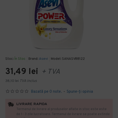
Stoc:
În Stoc
Brand:
Asevi
Model:
SANASV88122
31,49 lei
+ TVA
38,10 lei
TVA inclus
Bazată pe 0 note.
-
Spune-ţi opinia
LIVRARE RAPIDA
Termenul de livrare al produselor aflate in stoc este este
de 1- 3 zile lucratoare. Termenul de livrare se poate extinde