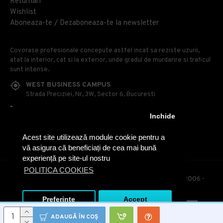
Returnari
Wishlist
Aboneaza-te / Dezaboneaza-te la newsletter
Covorase profesionale concepute astfel incat sa reziste uzurii,
atat la interior, cat si la exterior, unde gradul de murdarire si traficul
sunt intense.
WEST BUSINESS CAMPUS
Strada Preciziei, Nr, 3W, Sector 6, Bucuresti
0314 100 110
Inchide
0740 230 170
Acest site utilizează module cookie pentru a
OFFICE@COVOARE-PROFESIONALE.RO
vă asigura că beneficiați de cea mai bună
experiență pe site-ul nostru
POLITICA COOKIES
© Covoare Profesionale - Toate drepturile rezervate. 2006 -
2020
Preferinte
Accept
ADAUGĂ ÎN COŞ