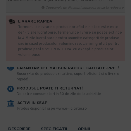
14
sau mai multe la
131,41 RON / buc
(7% discount)
+ TVA
Cupoanele de discount anuleaza aceasta reducere
LIVRARE RAPIDA
Termenul de livrare al produselor aflate in stoc este este
de 1- 3 zile lucratoare. Termenul de livrare se poate extinde
la 4-5 zile lucratoare pentru anumite categorii de produse
sau in cazul produselor voluminoase. Livram gratuit pentru
produse peste 550 RON + TVA, cu exceptia produselor
voluminoase.
GARANTAM CEL MAI BUN RAPORT CALITATE-PRET!
​Bucura-te de produse calitative, suport eficient si o livrare
rapida!
PRODUSUL POATE FI RETURNAT!
De catre consumatori in 30 de zile de la achizitie
ACTIVI IN SEAP
Produs disponibil si pe www.e-licitatie.ro
DESCRIERE
SPECIFICATII
OPINII