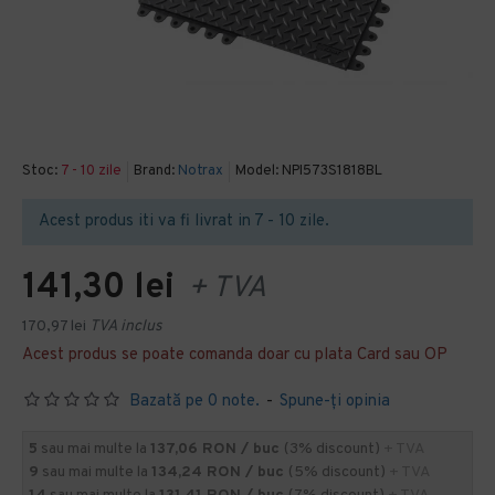
Stoc:
7 - 10 zile
Brand:
Notrax
Model:
NPI573S1818BL
Acest produs iti va fi livrat in 7 - 10 zile.
141,30 lei
+ TVA
170,97 lei
TVA inclus
Acest produs se poate comanda doar cu plata Card sau OP
Bazată pe 0 note.
-
Spune-ţi opinia
5
sau mai multe la
137,06 RON / buc
(3% discount)
+ TVA
9
sau mai multe la
134,24 RON / buc
(5% discount)
+ TVA