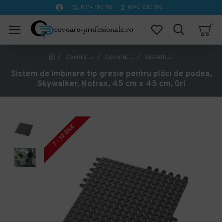
0314 100 110
0740 230 170
Covorase Profesionale
Covorase ergonomice anti oboseala
Sistem de îmbinare tip gresie pentru plăci de podea, Skywalker, Notrax, 45 cm x 45 cm, Gri
Sistem de îmbinare tip gresie pentru plăci de podea,
Skywalker, Notrax, 45 cm x 45 cm, Gri
7 - 10 ZILE