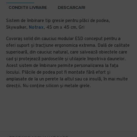
CONDITII LIVRARE
DESCARCARI
Sistem de îmbinare tip gresie pentru plăci de podea,
Skywalker,
Notrax
, 45 cm x 45 cm, Gri
Covoraș solid din cauciuc modular ESD conceput pentru a
oferi suport și tracțiune ergonomica extrema. Dală de calitate
superioară, din cauciuc natural, care salvează obiectele care
cad și protejează pardoselile și utilajele împotriva daunelor.
Acest sistem de îmbinare permite personalizarea la fața
locului. Plăcile de podea pot fi montate fără efort și
amplasate de la un perete la altul sau ca insulă, în mai multe
direcții. Nu conține silicon și metale grele.