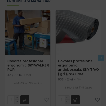
PRODUSE ASEMANATOARE
Covoras profesional
Covoras profesional
ergonomic SKYWALKER
ergonomic,
PUR
antioboseala, SKY TRAX
( gri ), NOTRAX
469,03 lei
+ TVA
838,42 lei
+ TVA
469,03 lei
TVA inclus
838,42 lei
TVA inclus