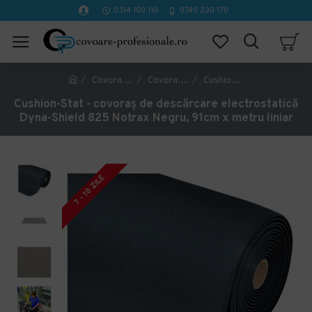
0314 100 110
0740 230 170
Covorase Profesionale
Covorase ergonomice anti oboseala
Cushion-Stat - covoraș de descărcare electrostatică Dyna-Shield 825 Notrax Negru, 91cm x metru liniar
Cushion-Stat - covoraș de descărcare electrostatică
Dyna-Shield 825 Notrax Negru, 91cm x metru liniar
7 - 10 ZILE