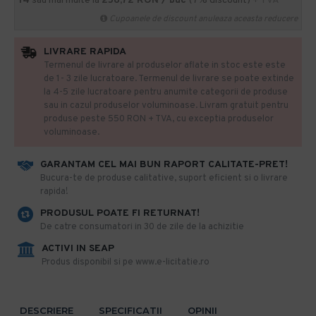
14
sau mai multe la
256,72 RON / buc
(7% discount)
+ TVA
Cupoanele de discount anuleaza aceasta reducere
LIVRARE RAPIDA
Termenul de livrare al produselor aflate in stoc este este
de 1- 3 zile lucratoare. Termenul de livrare se poate extinde
la 4-5 zile lucratoare pentru anumite categorii de produse
sau in cazul produselor voluminoase. Livram gratuit pentru
produse peste 550 RON + TVA, cu exceptia produselor
voluminoase.
GARANTAM CEL MAI BUN RAPORT CALITATE-PRET!
​Bucura-te de produse calitative, suport eficient si o livrare
rapida!
PRODUSUL POATE FI RETURNAT!
De catre consumatori in 30 de zile de la achizitie
ACTIVI IN SEAP
Produs disponibil si pe www.e-licitatie.ro
DESCRIERE
SPECIFICATII
OPINII