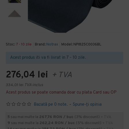
Stoc:
7 - 10 zile
Brand:
Notrax
Model:
NPI825C0036BL
Acest produs iti va fi livrat in 7 - 10 zile.
276,04 lei
+ TVA
334,01 lei
TVA inclus
Acest produs se poate comanda doar cu plata Card sau OP
Bazată pe 0 note.
-
Spune-ţi opinia
5
sau mai multe la
267,76 RON / buc
(3% discount)
+ TVA
9
sau mai multe la
262,24 RON / buc
(5% discount)
+ TVA