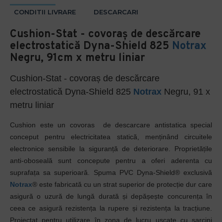
CONDITII LIVRARE
DESCARCARI
Cushion-Stat - covoraș de descărcare
electrostatică Dyna-Shield 825
Notrax
Negru, 91cm x metru liniar
Cushion-Stat - covoraș de descărcare
electrostatică Dyna-Shield 825
Notrax
Negru, 91 x
metru liniar
Cushion este un covoras de descarcare antistatica special
conceput pentru electricitatea statică, menținând circuitele
electronice sensibile la siguranță de deteriorare. Proprietățile
anti-oboseală sunt concepute pentru a oferi aderenta cu
suprafața sa superioară. Spuma PVC Dyna-Shield® exclusivă
Notrax
® este fabricată cu un strat superior de protecție dur care
asigură o uzură de lungă durată și depășește concurența în
ceea ce asigură rezistența la rupere și rezistența la tracțiune.
Proiectat pentru utilizare în zona de lucru uscate cu sarcini