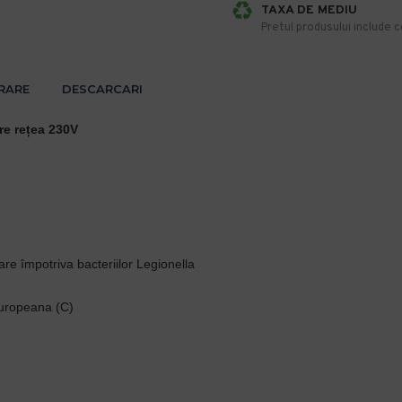
TAXA DE MEDIU
Pretul produsului include co
VRARE
DESCARCARI
re rețea 230V
are împotriva bacteriilor Legionella
uropeana (C)