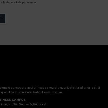
e la datele tale personale.
RE
onale concepute astfel incat sa reziste uzurii, atat la interior, cat si
e gradul de murdarire si traficul sunt intense.
SINESS CAMPUS
iziei, Nr, 3W, Sector 6, Bucuresti