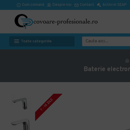
Cum comand
Despre noi
Contact
Activi in SEAP
Toate categoriile
Baterie electro
7 - 10 ZILE