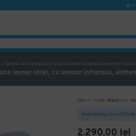
of
Baterie electronica lavoar Idral, cu senzor infrarosu, alimentare rețea 2
nica lavoar Idral, cu senzor infrarosu, alime
Stoc:
7 - 10 zile
Brand:
Idral
Mo
Acest produs iti va fi livrat 
2.290,00 lei
+