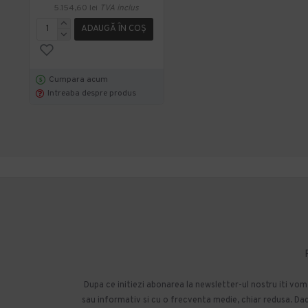
5.154,60 lei
TVA inclus
ADAUGĂ ÎN COŞ
Cumpara acum
Intreaba despre produs
Dupa ce initiezi abonarea la newsletter-ul nostru iti vo
sau informativ si cu o frecventa medie, chiar redusa. Daca