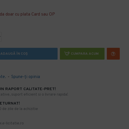
da doar cu plata Card sau OP
ADAUGĂ ÎN COŞ
CUMPARA ACUM
ote.
-
Spune-ţi opinia
UN RAPORT CALITATE-PRET!
ative, suport eficient si o livrare rapida!
RETURNAT!
de zile de la achizitie
.e-licitatie.ro