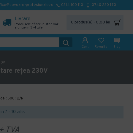
fice@covoare-profesionale.ro
0314 100 110
0740 230 170
Livrare
0 produs(e) - 0,00 lei
Produsele aflate in stoc vor
ajunge in 3-4 zile
Cont
Favorite
Blog
30V
ntare rețea 230V
del:
500.12/R
in 7 - 10 zile.
 TVA