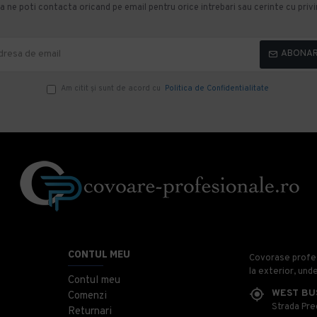
 ne poti contacta oricand pe email pentru orice intrebari sau cerinte cu privir
ABONA
Am citit şi sunt de acord cu
Politica de Confidentialitate
CONTUL MEU
Covorase profesi
la exterior, und
Contul meu
WEST BU
Comenzi
Strada Prec
Returnari