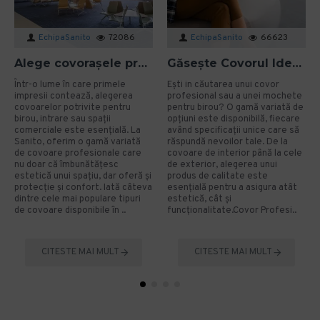
EchipaSanito
72086
EchipaSanito
66623
Alege covorașele profesionale moderne pentru design-ul și eficiența spațiului tău de business
Găsește Covorul Ideal pentru Afacerea Ta: Soluții Personalizate și Funcționale
Într-o lume în care primele
Ești in căutarea unui covor
impresii contează, alegerea
profesional sau a unei mochete
covoarelor potrivite pentru
pentru birou? O gamă variată de
birou, intrare sau spații
opțiuni este disponibilă, fiecare
comerciale este esențială. La
având specificații unice care să
Sanito, oferim o gamă variată
răspundă nevoilor tale. De la
de covoare profesionale care
covoare de interior până la cele
nu doar că îmbunătățesc
de exterior, alegerea unui
estetică unui spațiu, dar oferă și
produs de calitate este
protecție și confort. Iată câteva
esențială pentru a asigura atât
dintre cele mai populare tipuri
estetică, cât și
de covoare disponibile în ..
funcționalitate.Covor Profesi..
CITESTE MAI MULT
CITESTE MAI MULT