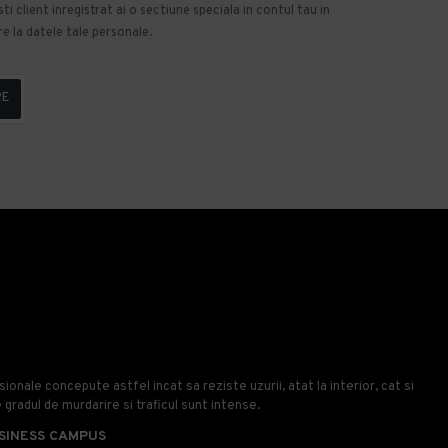
 client inregistrat ai o sectiune speciala in contul tau in
e la datele tale personale.
RE
onale concepute astfel incat sa reziste uzurii, atat la interior, cat si
e gradul de murdarire si traficul sunt intense.
SINESS CAMPUS