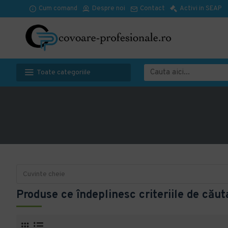
Cum comand
Despre noi
Contact
Activi in SEAP
Toate categoriile
Produse ce îndeplinesc criteriile de căut