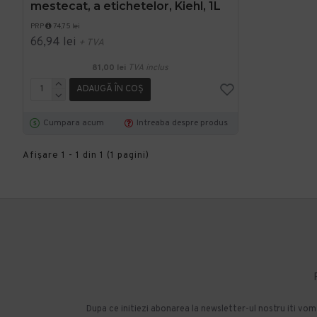
mestecat, a etichetelor, Kiehl, 1L
PRP
74,75 lei
66,94 lei
+ TVA
81,00 lei
TVA inclus
ADAUGĂ ÎN COŞ
Cumpara acum
Intreaba despre produs
Afişare 1 - 1 din 1 (1 pagini)
Dupa ce initiezi abonarea la newsletter-ul nostru iti vo