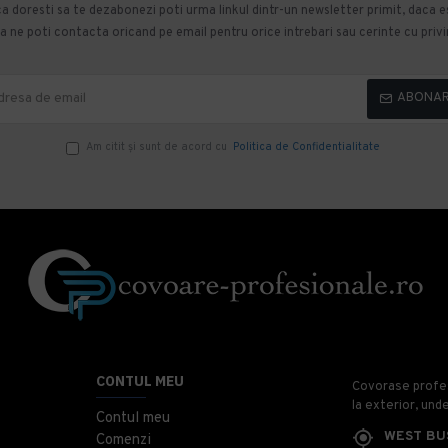
 doresti sa te dezabonezi poti urma linkul dintr-un newsletter primit, daca esti
 ne poti contacta oricand pe email pentru orice intrebari sau cerinte cu privir
ABONA
Am citit şi sunt de acord cu
Politica de Confidentialitate
CONTUL MEU
Covorase profesi
la exterior, und
Contul meu
WEST BU
Comenzi