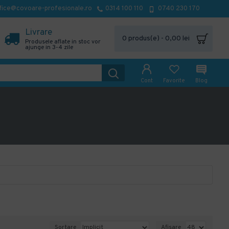
fice@covoare-profesionale.ro
0314 100 110
0740 230 170
Livrare
0 produs(e) - 0,00 lei
Produsele aflate in stoc vor
ajunge in 3-4 zile
Cont
Favorite
Blog
Sortare
Afisare