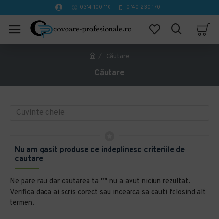
0314 100 110
0740 230 170
Căutare
Căutare
Nu am gasit produse ce indeplinesc criteriile de
cautare
Ne pare rau dar cautarea ta
""
nu a avut niciun rezultat.
Verifica daca ai scris corect sau incearca sa cauti folosind alt
termen.