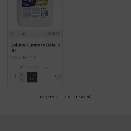
Klintensiv
KLIPCR281
Solutie Curatare Baie, 5
litri
67,36 lei
+ TVA
81,51 lei
TVA inclus
Afişare 1 - 1 din 1 (1 pagini)