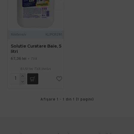
Klintensiv
KLIPCR281
Solutie Curatare Baie, 5
litri
67,36 lei
+ TVA
81,51 lei
TVA inclus
Afişare 1 - 1 din 1 (1 pagini)