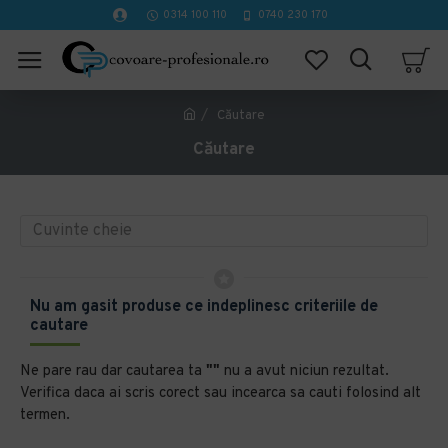
0314 100 110
0740 230 170
Căutare
Căutare
Nu am gasit produse ce indeplinesc criteriile de
cautare
Ne pare rau dar cautarea ta
""
nu a avut niciun rezultat.
Verifica daca ai scris corect sau incearca sa cauti folosind alt
termen.