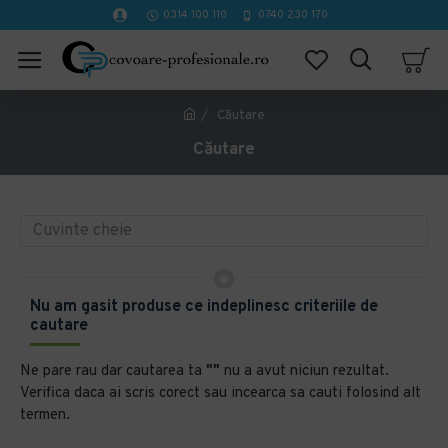
0314 100 110
0740 230 170
Căutare
Căutare
Nu am gasit produse ce indeplinesc criteriile de
cautare
Ne pare rau dar cautarea ta
""
nu a avut niciun rezultat.
Verifica daca ai scris corect sau incearca sa cauti folosind alt
termen.