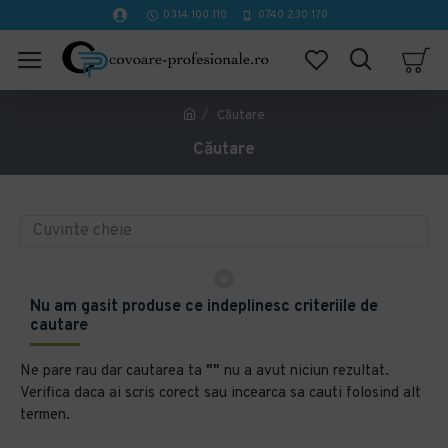
0314 100 110
0740 230 170
Căutare
Căutare
Nu am gasit produse ce indeplinesc criteriile de
cautare
Ne pare rau dar cautarea ta
""
nu a avut niciun rezultat.
Verifica daca ai scris corect sau incearca sa cauti folosind alt
termen.