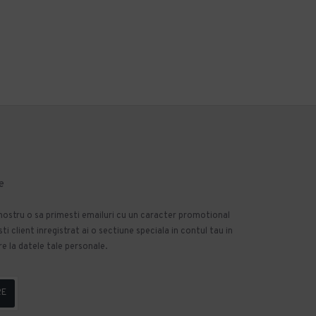
e
 nostru o sa primesti emailuri cu un caracter promotional
 client inregistrat ai o sectiune speciala in contul tau in
e la datele tale personale.
RE