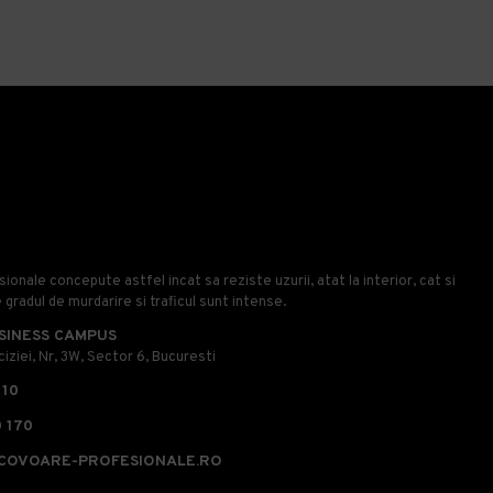
onale concepute astfel incat sa reziste uzurii, atat la interior, cat si
e gradul de murdarire si traficul sunt intense.
SINESS CAMPUS
iziei, Nr, 3W, Sector 6, Bucuresti
110
 170
COVOARE-PROFESIONALE.RO