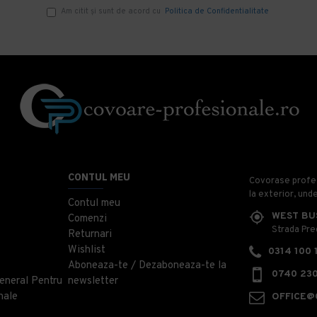
Am citit şi sunt de acord cu
Politica de Confidentialitate
CONTUL MEU
Covorase profesi
la exterior, und
Contul meu
WEST BU
Comenzi
Strada Prec
Returnari
Wishlist
0314 100 
Aboneaza-te / Dezaboneaza-te la
0740 230
eneral Pentru
newsletter
nale
OFFICE@