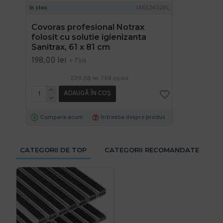
In stoc
346S2432BL
Covoras profesional Notrax
folosit cu solutie igienizanta
Sanitrax, 61 x 81 cm
198,00 lei
+ TVA
239,58 lei
TVA inclus
ADAUGĂ ÎN COŞ
Cumpara acum
Intreaba despre produs
CATEGORII DE TOP
CATEGORII RECOMANDATE