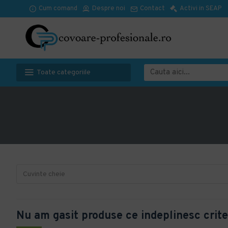
Cum comand
Despre noi
Contact
Activi in SEAP
Toate categoriile
Nu am gasit produse ce indeplinesc crite