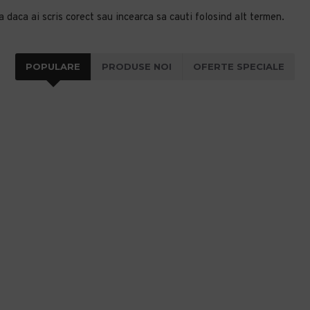
a daca ai scris corect sau incearca sa cauti folosind alt termen.
POPULARE
PRODUSE NOI
OFERTE SPECIALE