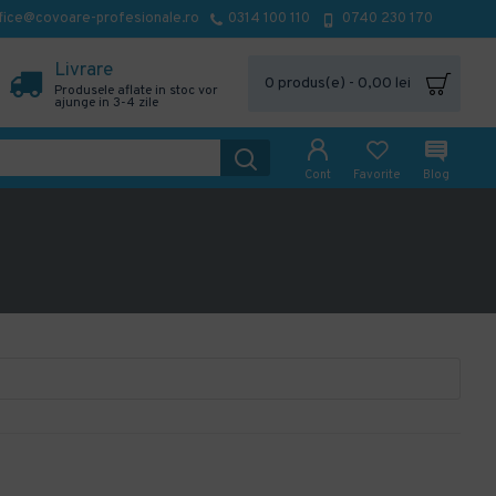
fice@covoare-profesionale.ro
0314 100 110
0740 230 170
Livrare
0 produs(e) - 0,00 lei
Produsele aflate in stoc vor
ajunge in 3-4 zile
Cont
Favorite
Blog