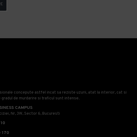
RE
onale concepute astfel incat sa reziste uzurii, atat la interior, cat si
e gradul de murdarire si traficul sunt intense.
SINESS CAMPUS
iziei, Nr, 3W, Sector 6, Bucuresti
110
 170