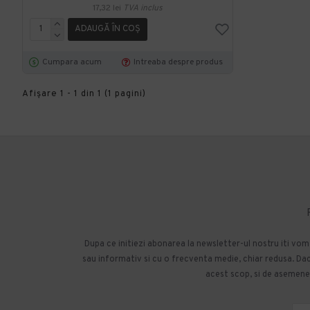
17,32 lei
TVA inclus
ADAUGĂ ÎN COŞ
Cumpara acum
Intreaba despre produs
Afişare 1 - 1 din 1 (1 pagini)
Dupa ce initiezi abonarea la newsletter-ul nostru iti vo
sau informativ si cu o frecventa medie, chiar redusa. Daca
acest scop, si de asemenea