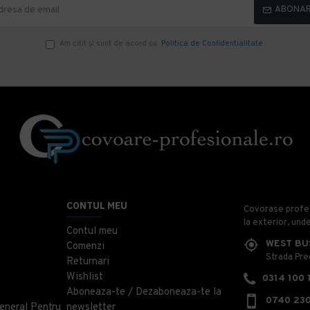
ABONA
Am citit şi sunt de acord cu
Politica de Confidentialitate
CONTUL MEU
Covorase profesi
la exterior, und
Contul meu
WEST BU
Comenzi
Strada Prec
Returnari
Wishlist
0314 100 
Aboneaza-te / Dezaboneaza-te la
0740 230
eneral Pentru
newsletter