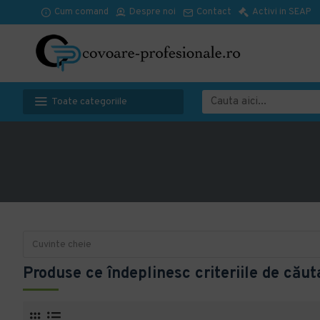
Cum comand
Despre noi
Contact
Activi in SEAP
Toate categoriile
Produse ce îndeplinesc criteriile de căut