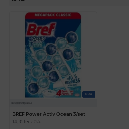
NOU
maggBrfpao3
BREF Power Activ Ocean 3/set
14,31 lei
+ TVA