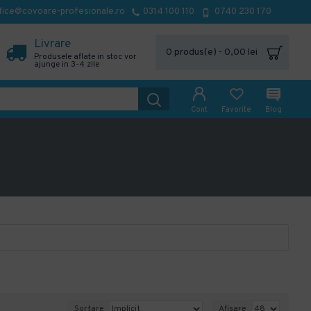
fice@covoare-profesionale.ro
0314 100 110
0740 230 170
Livrare
0 produs(e) - 0,00 lei
Produsele aflate in stoc vor
ajunge in 3-4 zile
Cont
Favorite
Blog
Sortare
Afisare