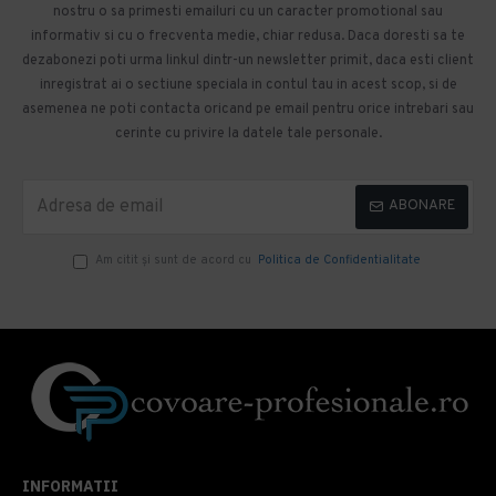
nostru o sa primesti emailuri cu un caracter promotional sau
informativ si cu o frecventa medie, chiar redusa. Daca doresti sa te
dezabonezi poti urma linkul dintr-un newsletter primit, daca esti client
inregistrat ai o sectiune speciala in contul tau in acest scop, si de
asemenea ne poti contacta oricand pe email pentru orice intrebari sau
cerinte cu privire la datele tale personale.
ABONARE
Am citit şi sunt de acord cu
Politica de Confidentialitate
INFORMATII