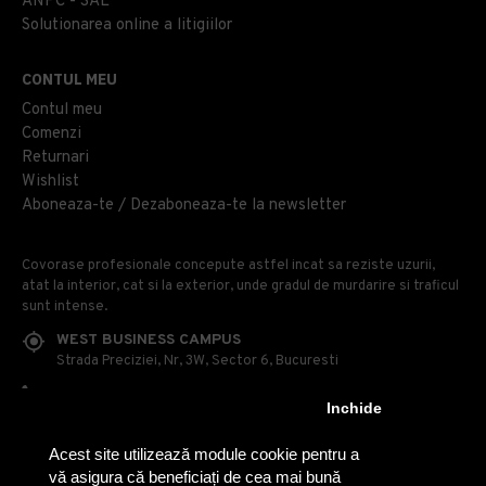
ANPC - SAL
Solutionarea online a litigiilor
CONTUL MEU
Contul meu
Comenzi
Returnari
Wishlist
Aboneaza-te / Dezaboneaza-te la newsletter
Covorase profesionale concepute astfel incat sa reziste uzurii,
atat la interior, cat si la exterior, unde gradul de murdarire si traficul
sunt intense.
WEST BUSINESS CAMPUS
Strada Preciziei, Nr, 3W, Sector 6, Bucuresti
0314 100 110
Inchide
0740 230 170
Acest site utilizează module cookie pentru a
OFFICE@COVOARE-PROFESIONALE.RO
vă asigura că beneficiați de cea mai bună