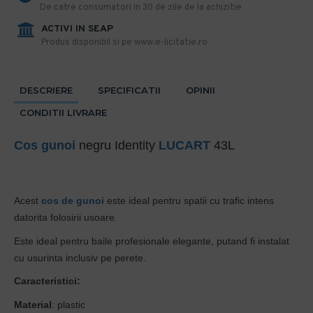
De catre consumatori in 30 de zile de la achizitie
ACTIVI IN SEAP
Produs disponibil si pe www.e-licitatie.ro
DESCRIERE
SPECIFICATII
OPINII
CONDITII LIVRARE
Cos gunoi
negru Identity
LUCART
43L
Acest
cos de gunoi
este ideal pentru spatii cu trafic intens
datorita folosirii usoare.
Este ideal pentru baile profesionale elegante, putand fi instalat
cu usurinta inclusiv pe perete.
Caracteristici:
Material
: plastic