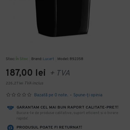
Stoc:
În Stoc
Brand:
Lucart
Model:
892358
187,00 lei
+ TVA
226,27 lei
TVA inclus
Bazată pe 0 note.
-
Spune-ţi opinia
GARANTAM CEL MAI BUN RAPORT CALITATE-PRET!
​Bucura-te de produse calitative, suport eficient si o livrare
rapida!
PRODUSUL POATE FI RETURNAT!