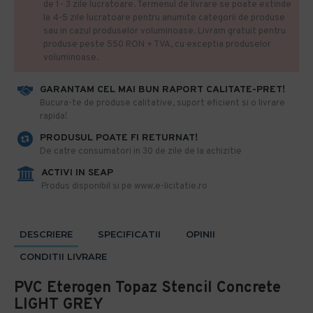
de 1- 3 zile lucratoare. Termenul de livrare se poate extinde
la 4-5 zile lucratoare pentru anumite categorii de produse
sau in cazul produselor voluminoase. Livram gratuit pentru
produse peste 550 RON + TVA, cu exceptia produselor
voluminoase.
GARANTAM CEL MAI BUN RAPORT CALITATE-PRET!
​Bucura-te de produse calitative, suport eficient si o livrare
rapida!
PRODUSUL POATE FI RETURNAT!
De catre consumatori in 30 de zile de la achizitie
ACTIVI IN SEAP
Produs disponibil si pe www.e-licitatie.ro
DESCRIERE
SPECIFICATII
OPINII
CONDITII LIVRARE
PVC Eterogen Topaz Stencil Concrete
LIGHT GREY