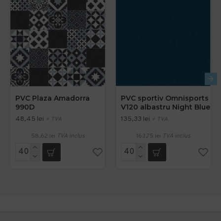
PVC Plaza Amadorra
PVC sportiv Omnisports
990D
V120 albastru Night Blue
48,45 lei
135,33 lei
+ TVA
+ TVA
58,62 lei
TVA inclus
163,75 lei
TVA inclus