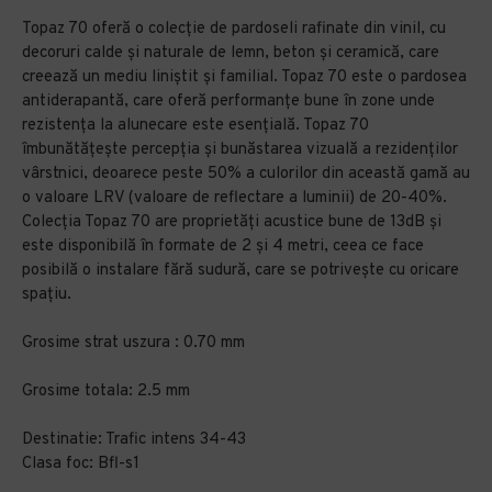
Topaz 70 oferă o colecție de pardoseli rafinate din vinil, cu
decoruri calde și naturale de lemn, beton și ceramică, care
creează un mediu liniștit și familial. Topaz 70 este o pardosea
antiderapantă, care oferă performanțe bune în zone unde
rezistența la alunecare este esențială. Topaz 70
îmbunătățește percepția și bunăstarea vizuală a rezidenților
vârstnici, deoarece peste 50% a culorilor din această gamă au
o valoare LRV (valoare de reflectare a luminii) de 20-40%.
Colecția Topaz 70 are proprietăți acustice bune de 13dB și
este disponibilă în formate de 2 și 4 metri, ceea ce face
posibilă o instalare fără sudură, care se potrivește cu oricare
spațiu.
Grosime strat uszura : 0.70 mm
Grosime totala: 2.5 mm
Destinatie: Trafic intens 34-43
Clasa foc: Bfl-s1