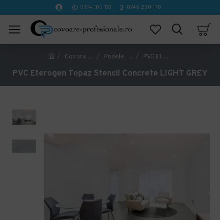
0314 100 110
0740 230 170
Covorase Profesionale
Podele PVC, LVT, Linoleum
PVC Eterogen Topaz Stencil Concrete LIGHT GREY
PVC Eterogen Topaz Stencil Concrete LIGHT GREY