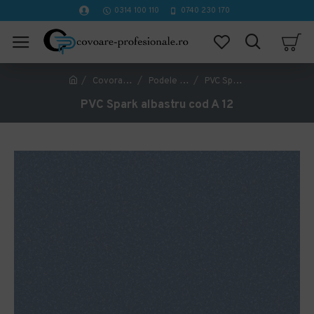
0314 100 110
0740 230 170
Covorase Profesionale
Podele PVC, LVT, Linoleum
PVC Spark albastru cod A 12
PVC Spark albastru cod A 12