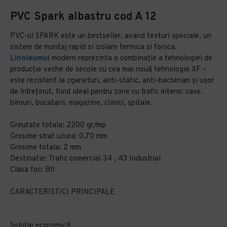
PVC Spark albastru cod A 12
PVC-ul SPARK este un bestseller, avand texturi speciale, un
sistem de montaj rapid si izolare termica si fonica.
Linoleumul
modern reprezinta o combinaţie a tehnologiei de
producţie veche de secole cu cea mai nouă tehnologie XF –
este rezistent la zgarieturi, anti-static, anti-bacterian şi uşor
de întreţinut, fiind ideal pentru zone cu trafic intens: case,
birouri, bucatarii, magazine, clinici, spitale.
Greutate totala: 2200 gr/mp
Grosime strat uzura: 0,70 mm
Grosime totala: 2 mm
Destinatie: Trafic comercial 34 , 43 Industrial
Clasa foc: Bfl
CARACTERISTICI PRINCIPALE
Soluție economică