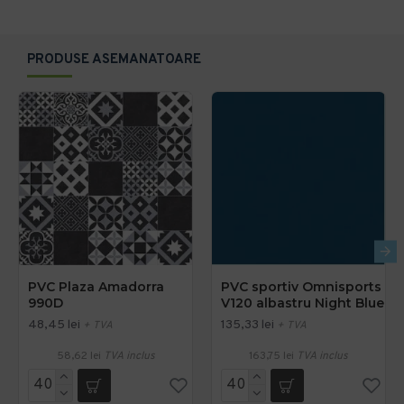
PRODUSE ASEMANATOARE
PVC Plaza Amadorra
PVC sportiv Omnisports
990D
V120 albastru Night Blue
48,45 lei
135,33 lei
+ TVA
+ TVA
58,62 lei
TVA inclus
163,75 lei
TVA inclus