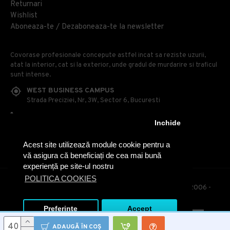
Returnari
Wishlist
Aboneaza-te / Dezaboneaza-te la newsletter
Covorase profesionale concepute astfel incat sa reziste uzurii,
atat la interior, cat si la exterior, unde gradul de murdarire si traficul
sunt intense.
WEST BUSINESS CAMPUS
Strada Preciziei, Nr, 3W, Sector 6, Bucuresti
0314 100 110
Inchide
0740 230 170
Acest site utilizează module cookie pentru a
OFFICE@COVOARE-PROFESIONALE.RO
vă asigura că beneficiați de cea mai bună
experiență pe site-ul nostru
POLITICA COOKIES
© Covoare Profesionale - Toate drepturile rezervate. 2006 -
2020
Preferinte
Accept
ADAUGĂ ÎN COŞ