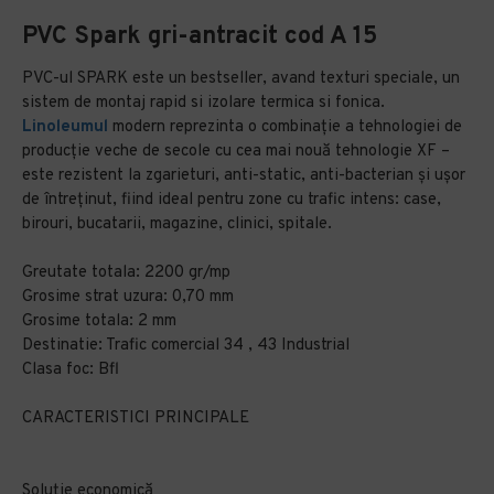
PVC Spark gri-antracit cod A 15
PVC-ul SPARK este un bestseller, avand texturi speciale, un
sistem de montaj rapid si izolare termica si fonica.
Linoleumul
modern reprezinta o combinaţie a tehnologiei de
producţie veche de secole cu cea mai nouă tehnologie XF –
este rezistent la zgarieturi, anti-static, anti-bacterian şi uşor
de întreţinut, fiind ideal pentru zone cu trafic intens: case,
birouri, bucatarii, magazine, clinici, spitale.
Greutate totala: 2200 gr/mp
Grosime strat uzura: 0,70 mm
Grosime totala: 2 mm
Destinatie: Trafic comercial 34 , 43 Industrial
Clasa foc: Bfl
CARACTERISTICI PRINCIPALE
Soluție economică