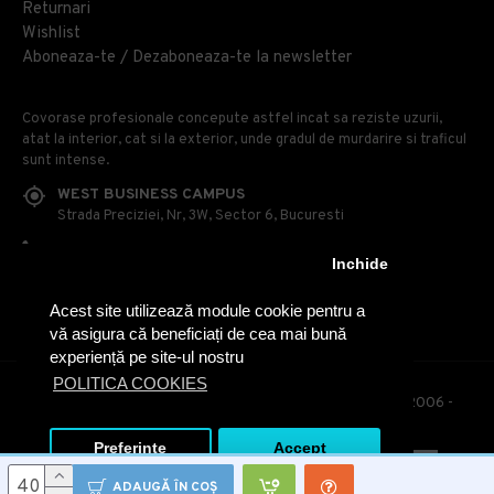
Returnari
Wishlist
Aboneaza-te / Dezaboneaza-te la newsletter
Covorase profesionale concepute astfel incat sa reziste uzurii,
atat la interior, cat si la exterior, unde gradul de murdarire si traficul
sunt intense.
WEST BUSINESS CAMPUS
Strada Preciziei, Nr, 3W, Sector 6, Bucuresti
0314 100 110
Inchide
0740 230 170
Acest site utilizează module cookie pentru a
OFFICE@COVOARE-PROFESIONALE.RO
vă asigura că beneficiați de cea mai bună
experiență pe site-ul nostru
POLITICA COOKIES
© Covoare Profesionale - Toate drepturile rezervate. 2006 -
2020
Preferinte
Accept
ADAUGĂ ÎN COŞ