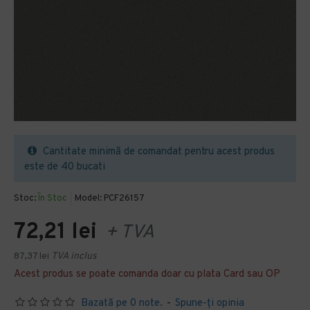
Cantitate minimă de comandat pentru acest produs
este de 40 bucati
Stoc:
În Stoc
Model:
PCF26157
72,21 lei
+ TVA
87,37 lei
TVA inclus
Acest produs se poate comanda doar cu plata Card sau OP
Bazată pe 0 note.
-
Spune-ţi opinia