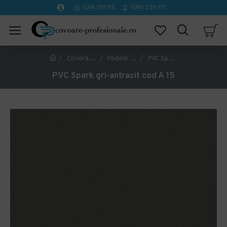
0314 100 110
0740 230 170
Covorase Profesionale
Podele PVC, LVT, Linoleum
PVC Spark gri-antracit cod A 15
PVC Spark gri-antracit cod A 15