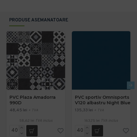
PRODUSE ASEMANATOARE
PVC Plaza Amadorra
PVC sportiv Omnisports
990D
V120 albastru Night Blue
48,45 lei
135,33 lei
+ TVA
+ TVA
58,62 lei
TVA inclus
163,75 lei
TVA inclus