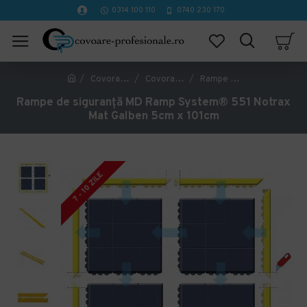
0314 100 110
0740 230 170
Covorase Profesionale
Covorase industriale antiderapante
Rampe de siguranță MD Ramp System® 551 Notrax Mat Galben 5cm x 101cm
Rampe de siguranță MD Ramp System® 551 Notrax
Mat Galben 5cm x 101cm
7 - 10 ZILE