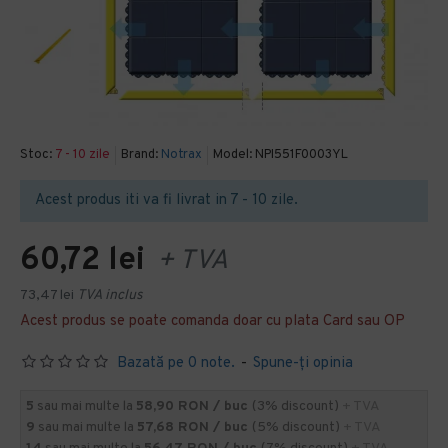
Stoc:
7 - 10 zile
Brand:
Notrax
Model:
NPI551F0003YL
Acest produs iti va fi livrat in 7 - 10 zile.
60,72 lei
+ TVA
73,47 lei
TVA inclus
Acest produs se poate comanda doar cu plata Card sau OP
Bazată pe 0 note.
-
Spune-ţi opinia
5
sau mai multe la
58,90 RON / buc
(3% discount)
+ TVA
9
sau mai multe la
57,68 RON / buc
(5% discount)
+ TVA