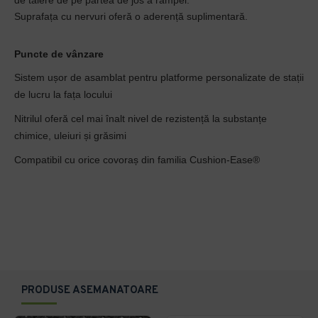
de tăiere de pe partea de jos a rampei.
Suprafața cu nervuri oferă o aderență suplimentară.
Puncte de vânzare
Sistem ușor de asamblat pentru platforme personalizate de stații
de lucru la fața locului
Nitrilul oferă cel mai înalt nivel de rezistență la substanțe
chimice, uleiuri și grăsimi
Compatibil cu orice covoraș din familia Cushion-Ease®
PRODUSE ASEMANATOARE