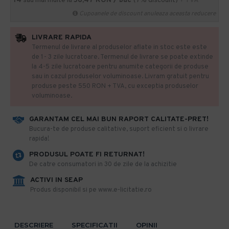
14
sau mai multe la
56,47 RON / buc
(7% discount)
+ TVA
Cupoanele de discount anuleaza aceasta reducere
LIVRARE RAPIDA
Termenul de livrare al produselor aflate in stoc este este
de 1- 3 zile lucratoare. Termenul de livrare se poate extinde
la 4-5 zile lucratoare pentru anumite categorii de produse
sau in cazul produselor voluminoase. Livram gratuit pentru
produse peste 550 RON + TVA, cu exceptia produselor
voluminoase.
GARANTAM CEL MAI BUN RAPORT CALITATE-PRET!
​Bucura-te de produse calitative, suport eficient si o livrare
rapida!
PRODUSUL POATE FI RETURNAT!
De catre consumatori in 30 de zile de la achizitie
ACTIVI IN SEAP
Produs disponibil si pe www.e-licitatie.ro
DESCRIERE
SPECIFICATII
OPINII