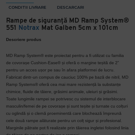
CONDITII LIVRARE
DESCARCARI
Rampe de siguranță MD Ramp System®
551
Notrax
Mat Galben 5cm x 101cm
Descriere produs
MD Ramp System® este proiectat pentru a fi utilizat cu familia
de covorașe Cushion-Ease® și oferă o margine teșită de 2”
pentru un acces ușor pe sau în afara platformei de lucru.
Fabricat dintr-un compus de cauciuc 100% pe bază de nitril, MD
Ramp Systems® oferă cea mai mare rezistență la substanțe
chimice, fluide de tăiere, grăsimi animale, uleiuri și grăsimi.
Toate lungimile rampei se potrivesc cu sistemul de interblocare
masculin/femei de pe covorașe și sunt teșite și turnate cu colțuri
cu oglindă și o clemă proeminentă care blochează împreună
cele două rampe alăturate pentru un colț sigur și profesional.
Marginile pătrate pot fi realizate prin tăierea ingletei folosind linia