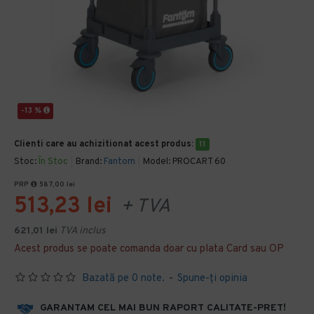
-13 %
Clienti care au achizitionat acest produs:
11
Stoc:
În Stoc
Brand:
Fantom
Model:
PROCART 60
PRP
587,00 lei
513,23 lei
+ TVA
621,01 lei
TVA inclus
Acest produs se poate comanda doar cu plata Card sau OP
Bazată pe 0 note.
-
Spune-ţi opinia
GARANTAM CEL MAI BUN RAPORT CALITATE-PRET!