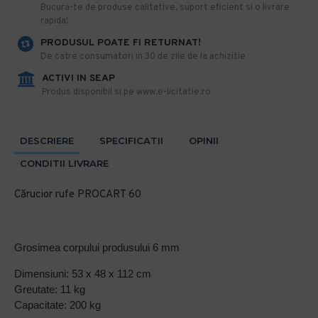
​Bucura-te de produse calitative, suport eficient si o livrare
rapida!
PRODUSUL POATE FI RETURNAT!
De catre consumatori in 30 de zile de la achizitie
ACTIVI IN SEAP
Produs disponibil si pe www.e-licitatie.ro
DESCRIERE
SPECIFICATII
OPINII
CONDITII LIVRARE
Cărucior rufe PROCART 60
Grosimea corpului produsului 6 mm
Dimensiuni: 53 x 48 x 112 cm
Greutate: 11 kg
Capacitate: 200 kg