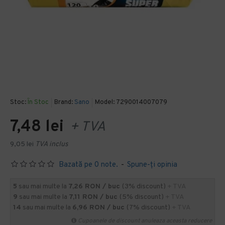
Stoc:
În Stoc
Brand:
Sano
Model:
7290014007079
7,48 lei
+ TVA
9,05 lei
TVA inclus
Bazată pe 0 note.
-
Spune-ţi opinia
5
sau mai multe la
7,26 RON / buc
(3% discount)
+ TVA
9
sau mai multe la
7,11 RON / buc
(5% discount)
+ TVA
14
sau mai multe la
6,96 RON / buc
(7% discount)
+ TVA
Cupoanele de discount anuleaza aceasta reducere