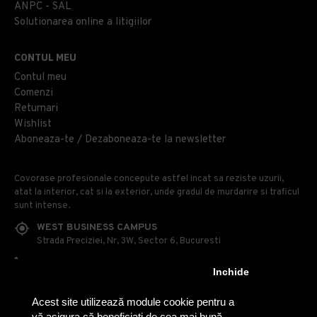
ANPC - SAL
Solutionarea online a litigiilor
CONTUL MEU
Contul meu
Comenzi
Returnari
Wishlist
Aboneaza-te / Dezaboneaza-te la newsletter
Covorase profesionale concepute astfel incat sa reziste uzurii,
atat la interior, cat si la exterior, unde gradul de murdarire si traficul
sunt intense.
WEST BUSINESS CAMPUS
Strada Preciziei, Nr, 3W, Sector 6, Bucuresti
0314 100 110
Inchide
0740 230 170
Acest site utilizează module cookie pentru a
OFFICE@COVOARE-PROFESIONALE.RO
vă asigura că beneficiați de cea mai bună