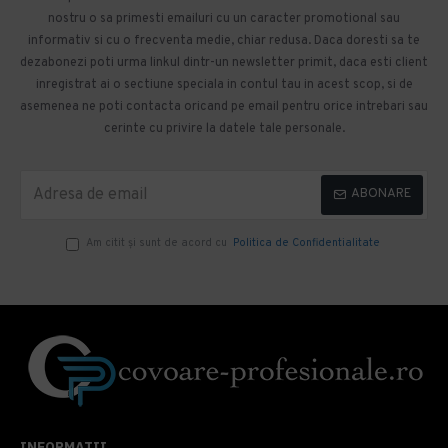
nostru o sa primesti emailuri cu un caracter promotional sau
informativ si cu o frecventa medie, chiar redusa. Daca doresti sa te
dezabonezi poti urma linkul dintr-un newsletter primit, daca esti client
inregistrat ai o sectiune speciala in contul tau in acest scop, si de
asemenea ne poti contacta oricand pe email pentru orice intrebari sau
cerinte cu privire la datele tale personale.
ABONARE
Am citit şi sunt de acord cu
Politica de Confidentialitate
INFORMATII