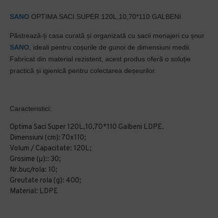
SANO
OPTIMA SACI SUPER 120L,10,70*110 GALBENI
Păstrează-ți casa curată și organizată cu sacii menajeri cu șnur
SANO
, ideali pentru coșurile de gunoi de dimensiuni medii.
Fabricat din material rezistent, acest produs oferă o soluție
practică și igienică pentru colectarea deșeurilor.
Caracteristici:
Optima Saci Super 120L,10,70*110 Galbeni LDPE.
Dimensiuni (cm): 70x110;
Volum / Capacitate: 120L;
Grosime (µ):: 30;
Nr.buc/rola: 10;
Greutate rola (g): 400;
Material: LDPE