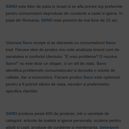
SANO
este lider de piata in Israel si se afla printre top preferinte
pentru consumatorii deproduse de curatenie a casei si igiena. In
piata din Romania,
SANO
este prezent de mai bine de 15 ani.
Viziunea
Sano
incepe si se sfarseste cu consumatorul
Sano
loial. Fiecare idee de produs nou este analizata tinand cont de
sanatatea si confortul clientului. “E vreo problema? O rezolva
Sano
!” nu este doar un slogan, ci un stil de viata.
Sano
identifica problemele consumatorului si dezvolta o solutie de
calitate, dar si economica. Fiecare produs
Sano
este optimizat
pentru a fi potrivit stilului de viata, nevoilor si preferintelor
specifice clientilor.
SANO
produce peste 600 de produse, intr-o varietate de
categorii: articole de toaleta si igiena personala, scutece pentru
adulti si copii, produse de curatenie si mentenanta,
detergent