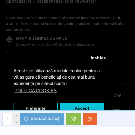
Aboneaza-te / Dezaboneaza-te la newsletter
Covorase profesionale concepute astfel incat sa reziste uzurii,
atat la interior, cat si la exterior, unde gradul de murdarire si traficul
sunt intense.
WEST BUSINESS CAMPUS
Strada Preciziei, Nr, 3W, Sector 6, Bucuresti
0314 100 110
Inchide
0740 230 170
Acest site utilizează module cookie pentru a
OFFICE@COVOARE-PROFESIONALE.RO
vă asigura că beneficiați de cea mai bună
experiență pe site-ul nostru
POLITICA COOKIES
© Covoare Profesionale - Toate drepturile rezervate. 2006 -
2020
Preferinte
Accept
ADAUGĂ ÎN COŞ