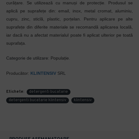
curățare. Se utilizează cu manuși de protecție. Produsul se
aplică pe suprafețe din: email, inox, metal cromat, aluminiu,
cupru, zinc, sticlă, plastic, porțelan. Pentru aplicare pe alte
suprafețe din diferite materiale se recomandă aplicarea locală,
iar dacă nu a afectat materialul poate fi aplicat ulterior pe toată
suprafața.
Categorie de utilizare
: Populație.
Producător:
KLINTENSIV
SRL
Etichete:
detergenti bucatarie
detergenti bucatarie klintensiv
klintensiv