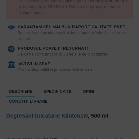
sau in cazul produselor voluminoase. Livram gratuit pentru
produse peste 550 RON + TVA, cu exceptia produselor
voluminoase.
GARANTAM CEL MAI BUN RAPORT CALITATE-PRET!
​Bucura-te de produse calitative, suport eficient si o livrare
rapida!
PRODUSUL POATE FI RETURNAT!
De catre consumatori in 30 de zile de la achizitie
ACTIVI IN SEAP
Produs disponibil si pe www.e-licitatie.ro
DESCRIERE
SPECIFICATII
OPINII
CONDITII LIVRARE
Degresant bucatarie
Klintensiv
, 500 ml