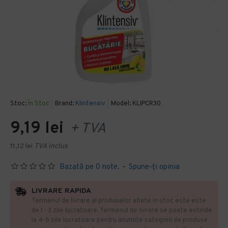
Stoc:
În Stoc
Brand:
Klintensiv
Model:
KLIPCR30
9,19 lei
+ TVA
11,12 lei
TVA inclus
Bazată pe 0 note.
-
Spune-ţi opinia
LIVRARE RAPIDA
Termenul de livrare al produselor aflate in stoc este este
de 1- 3 zile lucratoare. Termenul de livrare se poate extinde
la 4-5 zile lucratoare pentru anumite categorii de produse