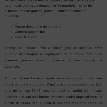
DEGRESANT
BUCĂTĂRIE – Soluție gata de lucru cu efect
puternic de curățare a depunerilor de murdărie, resturi de
alimente precum grasimi, proteine, amidon depuse pe
suprafețe.
Curața depunerile de murdărie
Conferă prospețime
Ușor de folosit
Indicații de utilizare
: Este o soluție gata de lucru cu efect
puternic de curățare a depunerilor de murdărie, resturi de
alimente precum grasimi, proteine, amidon depuse pe
suprafețe.
Mod de utilizare
: Produsul se utilizează ca atare prin pulverizare
direct pe toată suprafața. Dupa aplicarea produsului, se lasă
timp de contact 30-45 secunde, apoi se curăță prin frecare
utilizând o lavetă sau burete. Necesită clătire după utilizare. În
funcție de stratul depus, poate fi necesară repetarea etapei de