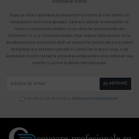
incredibile oferte
Dupa ce initiezi abonarea la newsletter-ul nostru iti vom trimite un
email pentru activarea abonarii. Cand esti abonat la newsletter-ul
nostru o sa primesti emailuri cu un caracter promotional sau
informativ si cu o frecventa medie, chiar redusa. Daca doresti sa te
dezabonezi poti urma linkul dintr-un newsletter primit, daca esti client
inregistrat ai o sectiune speciala in contul tau in acest scop, si de
asemenea ne poti contacta oricand pe email pentru orice intrebari sau
cerinte cu privire la datele tale personale.
ABONARE
Am citit şi sunt de acord cu
Politica de Confidentialitate