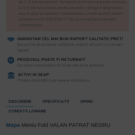
de 1- 3 zile lucratoare. Termenul de livrare se poate extinde
la 4-5 zile lucratoare pentru anumite categorii de produse
sau in cazul produselor voluminoase. Livram gratuit pentru
produse peste 550 RON + TVA, cu exceptia produselor
voluminoase.
GARANTAM CEL MAI BUN RAPORT CALITATE-PRET!
​Bucura-te de produse calitative, suport eficient si o livrare
rapida!
PRODUSUL POATE FI RETURNAT!
De catre consumatori in 30 de zile de la achizitie
ACTIVI IN SEAP
Produs disponibil si pe www.e-licitatie.ro
DESCRIERE
SPECIFICATII
OPINII
CONDITII LIVRARE
Mapa
Meniu Fold VALAN PATRAT NEGRU