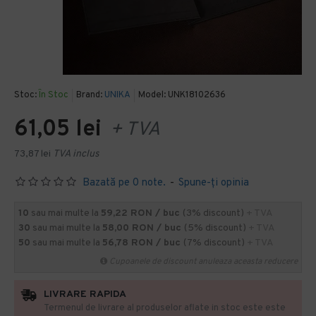
Stoc:
În Stoc
Brand:
UNIKA
Model:
UNK18102636
61,05 lei
+ TVA
73,87 lei
TVA inclus
Bazată pe 0 note.
-
Spune-ţi opinia
10
sau mai multe la
59,22 RON / buc
(3% discount)
+ TVA
30
sau mai multe la
58,00 RON / buc
(5% discount)
+ TVA
50
sau mai multe la
56,78 RON / buc
(7% discount)
+ TVA
Cupoanele de discount anuleaza aceasta reducere
LIVRARE RAPIDA
Termenul de livrare al produselor aflate in stoc este este